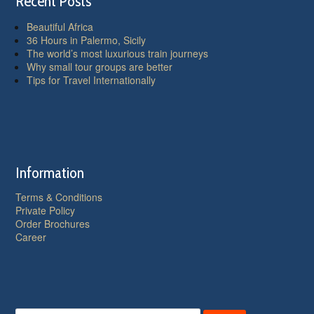
Recent Posts
Beautiful Africa
36 Hours in Palermo, Sicily
The world’s most luxurious train journeys
Why small tour groups are better
Tips for Travel Internationally
Information
Terms & Conditions
Private Policy
Order Brochures
Career