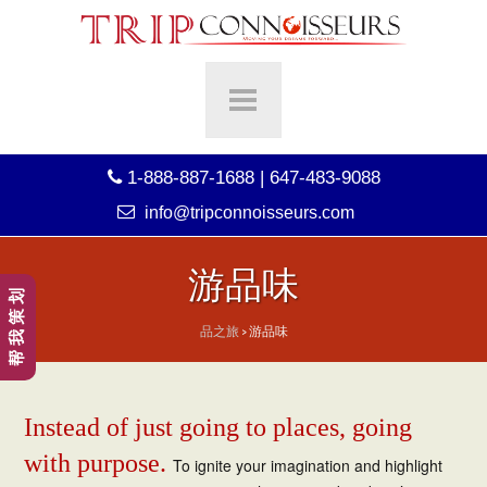
1-888-887-1688 | 647-483-9088
info@tripconnoisseurs.com
游品味
帮 我 策 划
品之旅
>
游品味
Instead of just going to places, going
with purpose.
To ignite your imagination and highlight